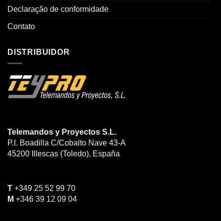
Declaração de conformidade
Contato
DISTRIBUIDOR
Telemandos y Proyectos S.L.
P.I. Boadilla C/Cobalto Nave 43-A
45200
Illescas (Toledo)
, España
T
+349 25 52 99 70
M
+346 39 12 09 04