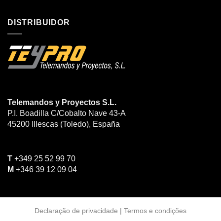
DISTRIBUIDOR
Telemandos y Proyectos S.L.
P.I. Boadilla C/Cobalto Nave 43-A
45200
Illescas (Toledo)
, España
T
+349 25 52 99 70
M
+346 39 12 09 04
Declaração de privacidade
|
Termos e condições