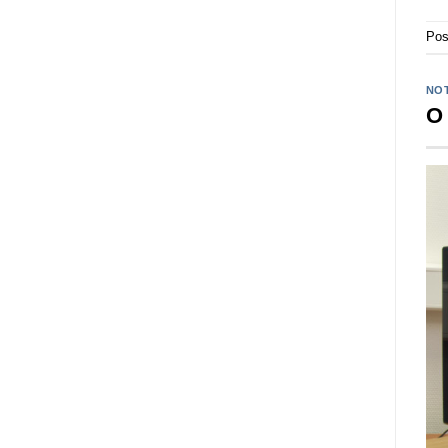
Pos
NOT
O 