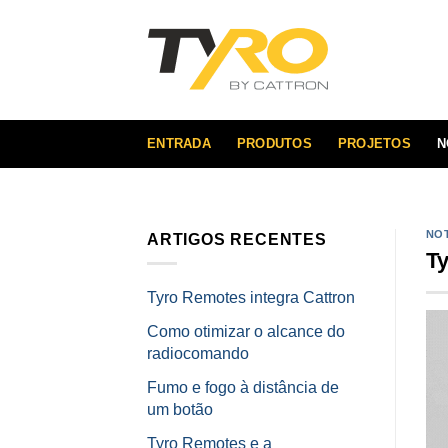
Skip
to
content
ENTRADA
PRODUTOS
PROJETOS
N
NOT
ARTIGOS RECENTES
Ty
Tyro Remotes integra Cattron
Como otimizar o alcance do
radiocomando
Fumo e fogo à distância de
um botão
Tyro Remotes e a