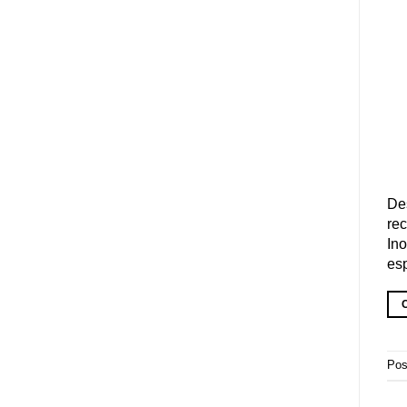
De
rec
Ino
esp
Pos