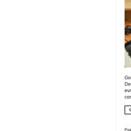
Go
De
evo
con
Pos