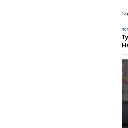
Pos
NOT
Ty
He