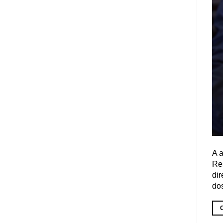
A a
Re
di
dos