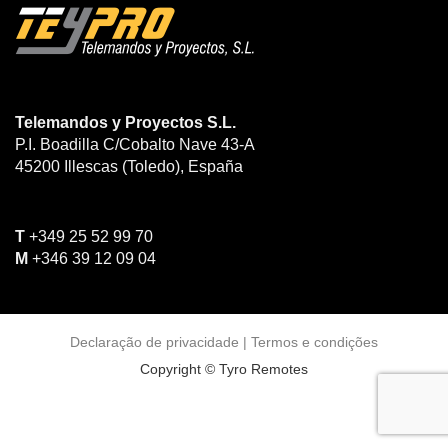
Telemandos y Proyectos S.L.
P.I. Boadilla C/Cobalto Nave 43-A
45200
Illescas (Toledo)
, España
T
+349 25 52 99 70
M
+346 39 12 09 04
Declaração de privacidade
|
Termos e condições
Copyright © Tyro Remotes